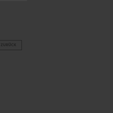
Beitrags-
ZURÜCK
Navigation