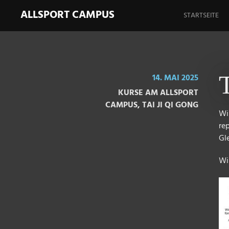
Springe
ALLSPORT CAMPUS
zum
STARTSEITE
Inhalt
14. MAI 2025
KURSE AM ALLSPORT
CAMPUS
,
TAI JI QI GONG
Wir
re
Gl
Wi