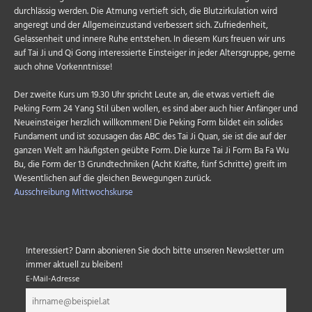
durchlässig werden. Die Atmung vertieft sich, die Blutzirkulation wird
angeregt und der Allgemeinzustand verbessert sich. Zufriedenheit,
Gelassenheit und innere Ruhe entstehen. In diesem Kurs freuen wir uns
auf Tai Ji und Qi Gong interessierte Einsteiger in jeder Altersgruppe, gerne
auch ohne Vorkenntnisse!
Der zweite Kurs um 19.30 Uhr spricht Leute an, die etwas vertieft die
Peking Form 24 Yang Stil üben wollen, es sind aber auch hier Anfänger und
Neueinsteiger herzlich willkommen! Die Peking Form bildet ein solides
Fundament und ist sozusagen das ABC des Tai Ji Quan, sie ist die auf der
ganzen Welt am häufigsten geübte Form. Die kurze Tai Ji Form Ba Fa Wu
Bu, die Form der 13 Grundtechniken (Acht Kräfte, fünf Schritte) greift im
Wesentlichen auf die gleichen Bewegungen zurück.
Ausschreibung Mittwochskurse
Interessiert? Dann abonieren Sie doch bitte unseren Newsletter um
immer aktuell zu bleiben!
E-Mail-Adresse